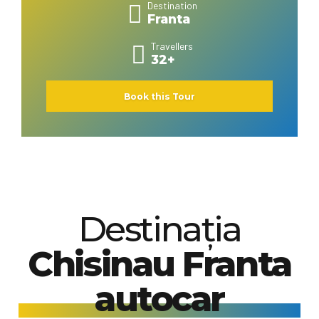
Destination
Franta
Travellers
32+
Book this Tour
Destinația
Chisinau Franta
autocar