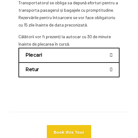
Transportatorul se obliga sa depună eforturi pentru a
transporta pasagerul și bagajele cu promptitudine.
Rezervările pentru întoarcere se vor face obligatoriu
cu 15 zile înainte de data preconizată.
Călătorii vor fi prezenți la autocar cu 30 de minute
înainte de plecarea în cursă.
Plecari
Chisinau Franta
Retur
autocar
Chisinau Franta
În Franța ajungem la
autocar
următoarele
Plecările din
FRANTA-
destinații:
Romania-R.Moldova
–
sunt în
Strasbourg
Montbéliard
Book this Tour
fiecare
Luni
după