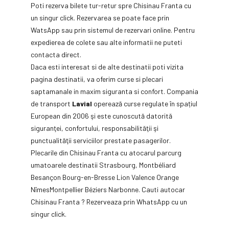
Poti rezerva bilete tur-retur spre Chisinau Franta cu
un singur click. Rezervarea se poate face prin
WatsApp sau prin sistemul de rezervari online. Pentru
expedierea de colete sau alte informatii ne puteti
contacta direct.
Daca esti interesat si de alte destinatii poti vizita
pagina destinatii, va oferim curse si plecari
saptamanale in maxim siguranta si confort. Compania
de transport
Lavial
operează curse regulate în spațiul
European din 2006 şi este cunoscută datorită
siguranţei, confortului, responsabilităţii şi
punctualităţii serviciilor prestate pasagerilor.
Plecarile din Chisinau Franta cu atocarul parcurg
umatoarele destinatii Strasbourg, Montbéliard
Besançon Bourg-en-Bresse Lion Valence Orange
NîmesMontpellier Béziers Narbonne. Cauti autocar
Chisinau Franta ? Rezerveaza prin WhatsApp cu un
singur click.