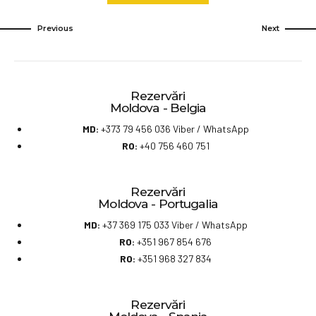
Besançon
orarul:
Bourg-en-Bresse
Previous
Next
Lion
Narbonne
Valence
Béziers
Orange
Montpellier
Nîmes
Rezervări
Nîmes
Montpellier
Moldova - Belgia
Orange
Béziers
MD:
+373 79 456 036
Viber
/
WhatsApp
Valence
Narbonne
RO:
+40 756 460 751
Lion
Prețuri:
Bourg-en-Bresse
Besançon
Rezervări
Tur
– 100€
Moldova - Portugalia
Montbéliard
Retur
– 100€
Strasbourg
MD:
+37 369 175 033
Viber
/
WhatsApp
Copii
până la 10 ani – 80€
RO:
+351 967 854 676
Cine suntem noi? Vezi
aici
Rezervări
RO:
+351 968 327 834
Moldova – Franta
Rezervări
+37369175033
Moldova – Franta
Rezervări
+37369175033