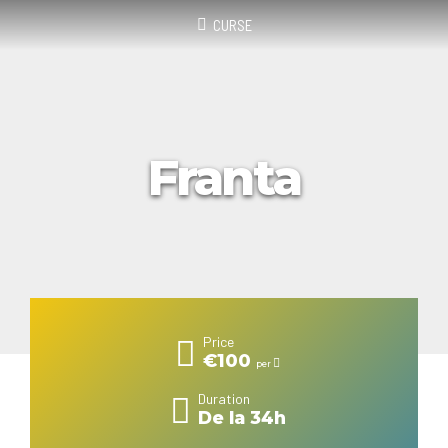
CURSE
Franta
Price
€100
per
Duration
De la 34h